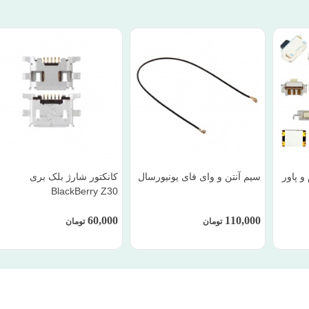
و پاور
سیم آنتن و وای فای یونیورسال
کانکتور شارژ بلک بری
BlackBerry Z30
60,000
110,000
تومان
تومان