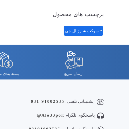
برچسب های محصول
سوکت شارژ ال جی
ارسال سریع
بسته بندی 
پشتیبانی تلفنی :
031-91002535
پاسخگوی تلگرام :
Alo33pol@