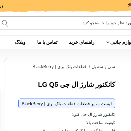
(ساعت پاسخگویی: 9 الی 14 - 17 الی 20)
وازم جانبی
راهنمای خرید
تماس با ما
وبلاگ
سی و سه پل
/
قطعات بلک بری | BlackBerry
کانکتور شارژ ال جی LG Q5
لیست سایر قطعات قطعات بلک بری | BlackBerry
کانکتور شارژ
ال جی کیو5
کیفیت ساخت بالا
قابلیت جایگزینی با کانکتور شارژر معیوب قبلی