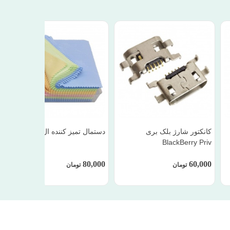
کانکتور شارژ بلک بری
دستمال تمیز کننده ال سی دی
BlackBerry Priv
80,000
60,000
تومان
تومان