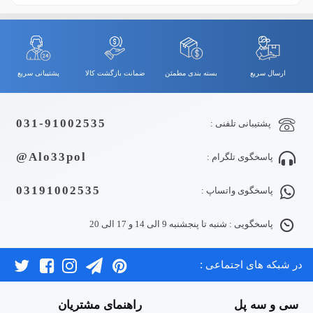
ارسال سریع
بسته بندی مطمئن
ضمانت بازگشت کالا
پشتیبانی سریع
031-91002535
پشتیبانی تلفنی :
Alo33pol@
پاسخگوی تلگرام :
03191002535
پاسخگوی واتساپ :
پاسخگویی : شنبه تا پنجشنبه 9 الی 14 و 17 الی 20
در شبکه های اجتماعی :
سی و سه پل
راهنمای مشتریان