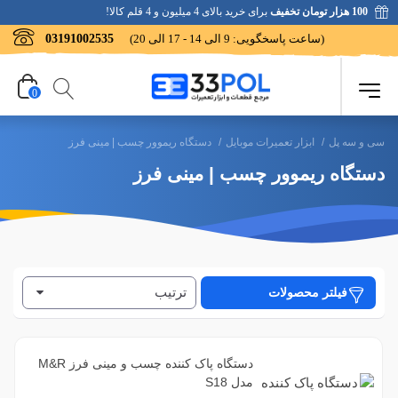
100 هزار تومان تخفیف
برای خرید بالای 4 میلیون و 4 قلم کالا!
(ساعت پاسخگویی: 9 الی 14 - 17 الی 20)
03191002535
0
سی و سه پل
/
ابزار تعمیرات موبایل
/
دستگاه ریموور چسب | مینی فرز
دستگاه ریموور چسب | مینی فرز
ترتیب
فیلتر محصولات
دستگاه پاک کننده چسب و مینی فرز M&R
مدل S18