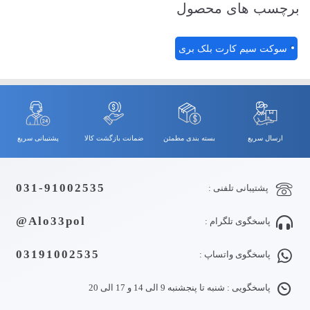
برچسب های محصول
سوکت سیم کارت بلک بری
ارسال سریع
بسته بندی مطمئن
ضمانت بازگشت کالا
پشتیبانی سریع
031-91002535
پشتیبانی تلفنی :
Alo33pol@
پاسخگوی تلگرام :
03191002535
پاسخگوی واتساپ :
پاسخگویی : شنبه تا پنجشنبه 9 الی 14 و 17 الی 20