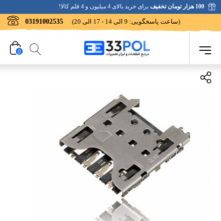
100 هزار تومان تخفیف
برای خرید بالای 4 میلیون و 4 قلم کالا!
(ساعت پاسخگویی: 9 الی 14 - 17 الی 20)
03191002535
0