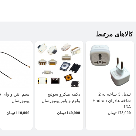
کالاهای مرتبط
تبدیل 3 شاخه به 2
دکمه میکرو سوئیچ
سیم آنتن و وای ف
شاخه هادران Hadran
ولوم و پاور یونیورسال
یونیورسال
16A
110,000
140,000
175,000
تومان
تومان
تومان