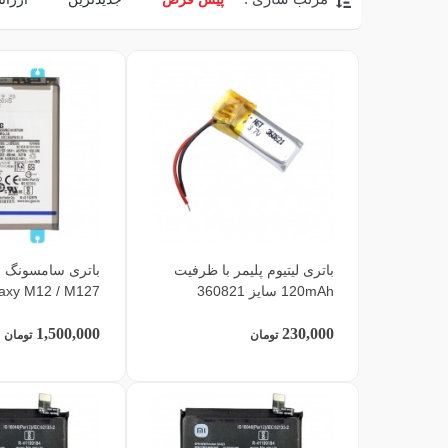
باتری لیتیوم پلیمر با ظرفیت
ب
120mAh سایز 360821
axy M12 / M127
1,500,000
230,000
تومان
تومان