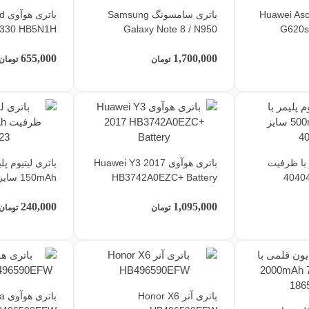
وآوی Huawei Ascend
باتری سامسونگ Samsung
با
G330 HB5N1H
Galaxy Note 8 / N950
G620
655,000
1,700,000
تومان
تومان
ر با ظرفیت
باتری هوآوی Huawei Y3 2017
باتری لیتیوم پ
HB3742A0EZC+ Battery
150mAh سایز 302323
240,000
1,095,000
تومان
تومان
باتری آنر Honor X6
با