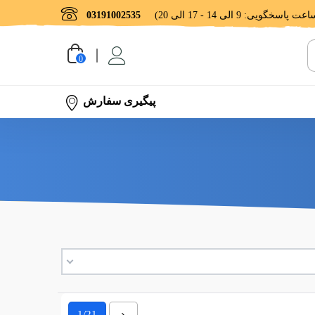
03191002535
0
پیگیری سفارش
بعدی
1/21