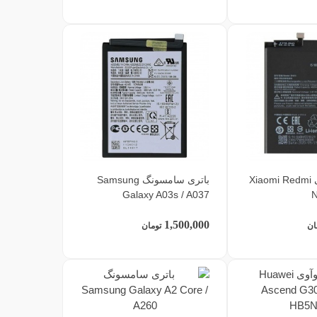
باتری شیائومی Xiaomi Redmi
باتری سامسونگ Samsung
Galaxy A03s / A037
N
1,500,000
ان
تومان