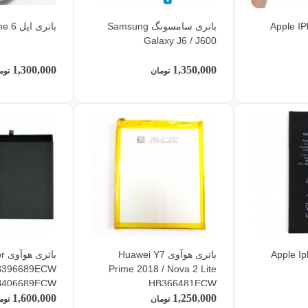
Apple IPhone 
باتری سامسونگ Samsung
باتری اپل Apple IPhone 6
Galaxy J6 / J600
1,300,000
1,350,000
تومان
توم
باتری هوآوی Huawei Y7
با
B396689ECW
Prime 2018 / Nova 2 Lite
B406689ECW
HB366481ECW
1,600,000
1,250,000
تومان
توم