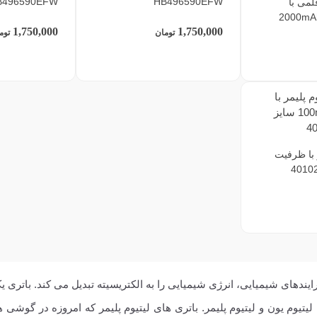
B496590EFW
HB496590EFW
لمی با
2000mAh 3
1,750,000
1,750,000
تومان
توم
ر با ظرفیت
فرایندهای شیمیایی، انرژی شیمیایی را به الکتریسیته تبدیل می کند. بات
تیوم یون و لیتیوم پلیمر. باتری های لیتیوم پلیمر که امروزه در گوشی ه