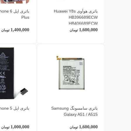
باتری هوآوی Huawei Y8s
باتری اپل 6
Plus
HB396689ECW
HB406689ECW
1,400,000
1,600,000
تومان
تومان
باتری سامسونگ Samsung
باتری اپل Apple Iphone 5
Galaxy A51 / A515
1,000,000
1,600,000
تومان
تومان