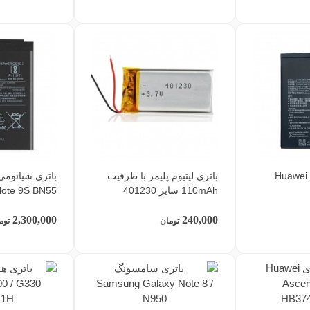
آوی Huawei Y8p
باتری لیتیوم پلیمر با ظرفیت
110mAh سایز 401230
ote 9S BN55
2,300,000
240,000
تومان
توم