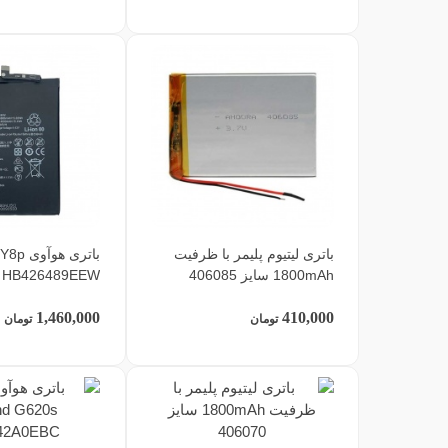
باتری لیتیوم پلیمر با ظرفیت
باتری هو
1800mAh سایز 406085
HB426489EEW
1,460,000
410,000
تومان
تومان