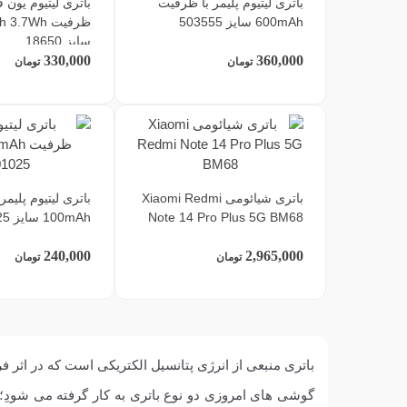
باتری لیتیوم پلیمر با ظرفیت
باتری لیتیوم یون ق
600mAh سایز 503555
ظرفیت .7Wh
سایز 18650
330,000
360,000
تومان
تومان
باتری شیائومی Xiaomi Redmi
باتری لیتیوم پلیم
Note 14 Pro Plus 5G BM68
100mAh سایز 401025
240,000
2,965,000
تومان
تومان
باتری منبعی از انرژی پتانسیل الکتریکی است که در اثر 
گوشی های امروزی دو نوع باتری به کار گرفته می شودِ؛ لی