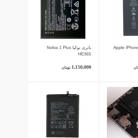
اپل Apple IPhone 6s
باتری نوکیا Nokia 1 Plus
HE365
1,150,000
ان
تومان