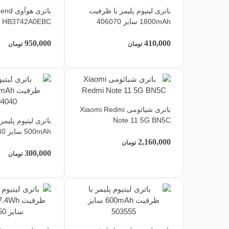
باتری لیتیوم پلیمر با ظرفیت
باتری ه
1800mAh سایز 406070
s HB3742A0EBC
950,000
410,000
تومان
تومان
باتری شیائومی Xiaomi Redmi
Note 11 5G BN5C
باتری لیتیوم پلیم
500mAh سایز 404040
2,160,000
تومان
300,000
تومان