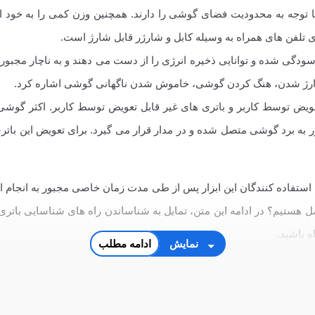
 با توجه به محدودیت فضای گوشی را دارند. همچنین وزن کمی را به خود ا
ی
تلفن های همراه به وسیله
کابل
و
شارژر
قابل شارژ است.
ودگی شده و توانایی ذخیره انرژی را از دست می دهند و به ناچار مجبور 
د شارژ شدن، هنگ کردن گوشی، خاموش شدن ناگهانی گوشی اشاره کرد.
تعویض توسط کاربر و باتری های غیر قابل تعویض توسط کاربر. اکثر گو
ور به برد گوشی متصل شده و در مدار قرار می گیرد. برای تعویض این باتری
تفاده کنندگان این ابزار پس از طی مدت زمان خاصی مجبور به انجام این
ل هستیم؟ در ادامه این متن، تمایل به شناساندن راه های شناسایی باتری 
ه باشید.
نمایش
ادامه مطلب
د تعویض هستند؟
، از گونه لیتیوم یونی هستند. این باتری ها هم اکنون برترین گونه از با