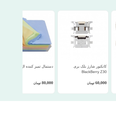
کانکتور شارژ بلک بری
دستمال تمیز کننده ال سی دی
BlackBerry Z30
80,000
60,000
تومان
تومان