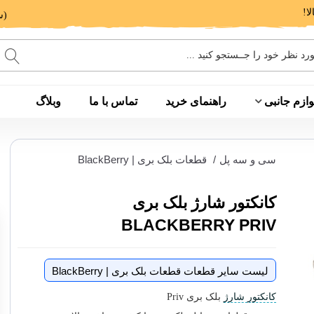
(ساعت پاسخگویی: 9 الی 14 - 17 الی 20)
وازم جانبی
راهنمای خرید
تماس با ما
وبلاگ
سی و سه پل
/
قطعات بلک بری | BlackBerry
کانکتور شارژ بلک بری
BLACKBERRY PRIV
لیست سایر قطعات قطعات بلک بری | BlackBerry
کانکتور شارژ
بلک بری Priv