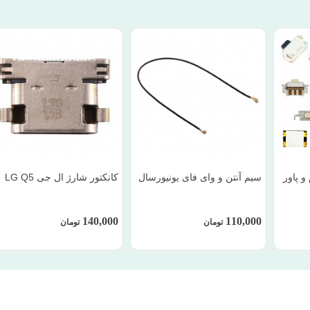
و پاور
سیم آنتن و وای فای یونیورسال
کانکتور شارژ ال جی LG Q5
140,000
110,000
تومان
تومان