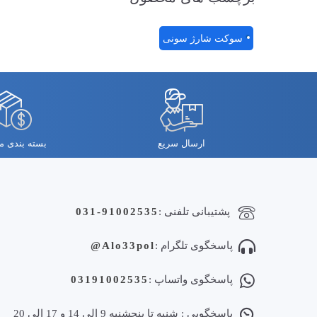
سوکت شارژ سونی
ارسال سریع
بسته بندی 
پشتیبانی تلفنی :
031-91002535
پاسخگوی تلگرام :
Alo33pol@
پاسخگوی واتساپ :
03191002535
پاسخگویی : شنبه تا پنجشنبه 9 الی 14 و 17 الی 20