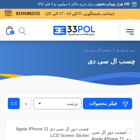
100 هزار تومان تخفیف
برای خرید بالای 4 میلیون و 4 قلم کالا!
(ساعت پاسخگویی: 9 الی 14 - 17 الی 20)
03191002535
0
سی و سه پل
/
چسب ال سی دی
چسب ال سی دی
ترتیب
بعدی
فیلتر محصولات
1/3
چسب دور ال سی دی Apple IPhone 11
LCD Screen Sticker