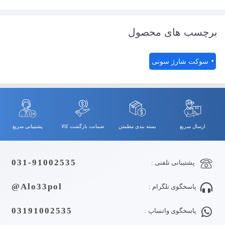
برچسب های محصول
سوکت شارژ سونی
ارسال سریع
بسته بندی مطمئن
ضمانت بازگشت کالا
پشتیبانی سریع
031-91002535
پشتیبانی تلفنی :
Alo33pol@
پاسخگوی تلگرام :
03191002535
پاسخگوی واتساپ :