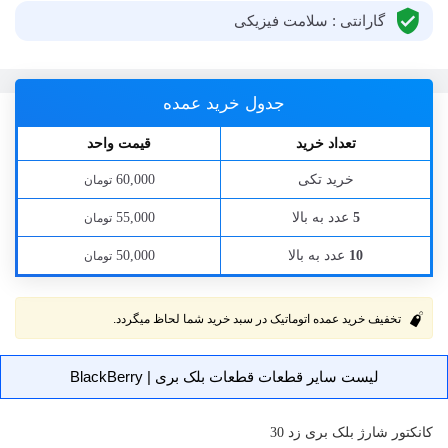
گارانتی : سلامت فیزیکی
جدول خرید عمده
تعداد خرید
قیمت واحد
خرید تکی
60,000
تومان
عدد به بالا
55,000
5
تومان
عدد به بالا
50,000
10
تومان
تخفیف خرید عمده اتوماتیک در سبد خرید شما لحاظ میگردد.
لیست سایر قطعات قطعات بلک بری | BlackBerry
کانکتور شارژ
بلک بری زد 30