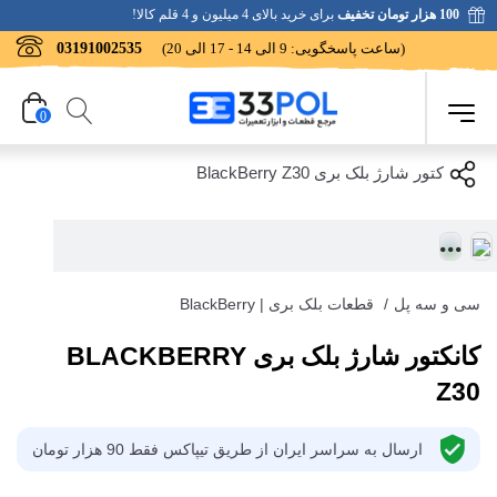
100 هزار تومان تخفیف
برای خرید بالای 4 میلیون و 4 قلم کالا!
(ساعت پاسخگویی: 9 الی 14 - 17 الی 20)
03191002535
0
سی و سه پل
/
قطعات بلک بری | BlackBerry
کانکتور شارژ بلک بری BLACKBERRY
Z30
ارسال به سراسر ایران از طریق تیپاکس فقط 90 هزار تومان