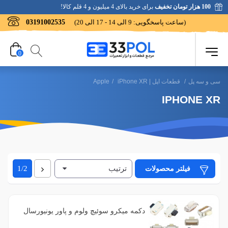
100 هزار تومان تخفیف
برای خرید بالای 4 میلیون و 4 قلم کالا!
(ساعت پاسخگویی: 9 الی 14 - 17 الی 20)
03191002535
0
سی و سه پل
/
قطعات اپل | Apple
iPhone XR
/
IPHONE XR
ترتیب
بعدی
فیلتر محصولات
1/2
دکمه میکرو سوئیچ ولوم و پاور یونیورسال