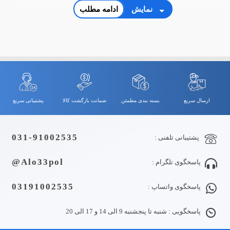
نمایش
ادامه مطلب
ارسال سریع
بسته بندی مطمئن
ضمانت بازگشت کالا
پشتیبانی سریع
031-91002535
پشتیبانی تلفنی :
Alo33pol@
پاسخگوی تلگرام :
03191002535
پاسخگوی واتساپ :
پاسخگویی : شنبه تا پنجشنبه 9 الی 14 و 17 الی 20