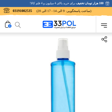
100 هزار تومان تخفیف
برای خرید بالای 4 میلیون و 4 قلم کالا!
(ساعت پاسخگویی: 9 الی 14 - 17 الی 20)
03191002535
0