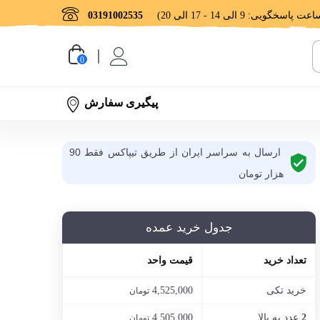
03191002535
0
پیگیری سفارش
ارسال به سراسر ایران از طریق تیپاکس فقط 90
هزار تومان
جدول خرید عمده
تعداد خرید
قیمت واحد
خرید تکی
4,525,000
تومان
عدد به بالا
4,505,000
2
تومان