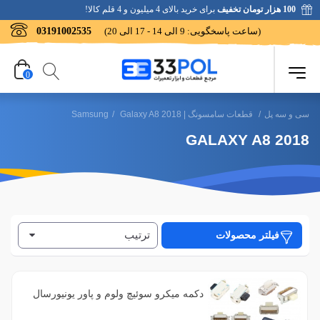
100 هزار تومان تخفیف
برای خرید بالای 4 میلیون و 4 قلم کالا!
(ساعت پاسخگویی: 9 الی 14 - 17 الی 20)
03191002535
0
سی و سه پل
/
قطعات سامسونگ | Samsung
Galaxy A8 2018
/
GALAXY A8 2018
ترتیب
فیلتر محصولات
فیلتر براساس رنگ
2
آبی
دکمه میکرو سوئیچ ولوم و پاور یونیورسال
2
بنفش