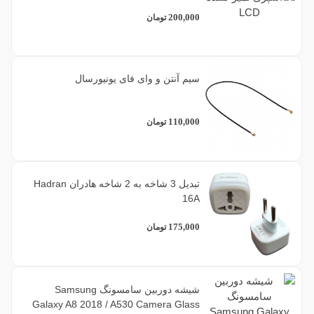
200,000
تومان
6
طلایی
2
قرمز
سیم آنتن و وای فای یونیورسال
15
مشکی
110,000
تومان
1
مشکی (با فریم)
تبدیل 3 شاخه به 2 شاخه هادران Hadran
1
مشکی(بدون فریم)
16A
175,000
تومان
1
نقره ای
2
نیلی
شیشه دوربین سامسونگ Samsung
Galaxy A8 2018 / A530 Camera Glass