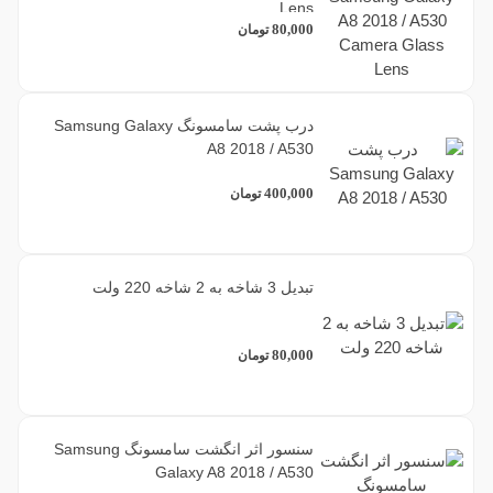
Lens
1
یاسی
80,000
تومان
بیشتر...
کمتر
درب پشت سامسونگ Samsung Galaxy
فیلتر براساس کیفیت
A8 2018 / A530
1
اصلی
400,000
تومان
3
بسیار خوب
تبدیل 3 شاخه به 2 شاخه 220 ولت
4
عالی
80,000
تومان
1
میکرو فایبر
1
پارچه ای
سنسور اثر انگشت سامسونگ Samsung
Galaxy A8 2018 / A530