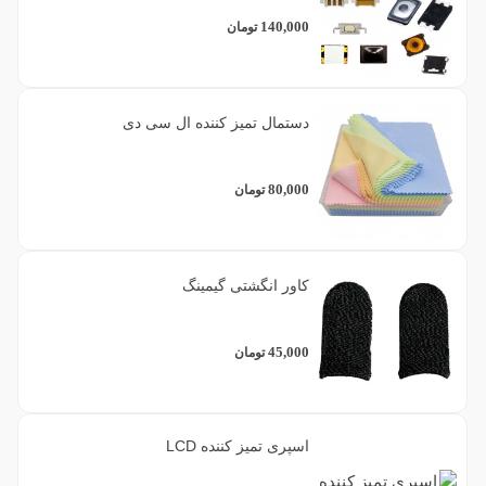
140,000
تومان
1
خاکستری
دستمال تمیز کننده ال سی دی
2
خاکستری (Orchid Gray)
80,000
تومان
1
زرد
1
سبز
کاور انگشتی گیمینگ
1
ست چند رنگ (پک 5 عددی)
45,000
تومان
8
سفید
اسپری تمیز کننده LCD
1
صورتی