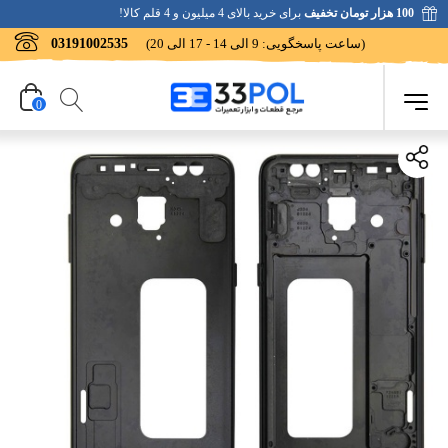
100 هزار تومان تخفیف
برای خرید بالای 4 میلیون و 4 قلم کالا!
(ساعت پاسخگویی: 9 الی 14 - 17 الی 20)
03191002535
0