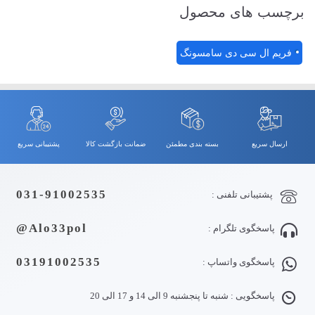
برچسب های محصول
فریم ال سی دی سامسونگ
ارسال سریع
بسته بندی مطمئن
ضمانت بازگشت کالا
پشتیبانی سریع
031-91002535
پشتیبانی تلفنی :
Alo33pol@
پاسخگوی تلگرام :
03191002535
پاسخگوی واتساپ :
پاسخگویی : شنبه تا پنجشنبه 9 الی 14 و 17 الی 20