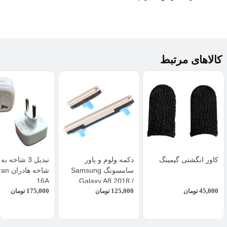
کالاهای مرتبط
کاور انگشتی گیمینگ
دکمه ولوم و پاور
سامسونگ Samsung
شاخه ها
16A
Galaxy A8 2018 /
175,000
125,000
45,000
تومان
A530
تومان
تومان