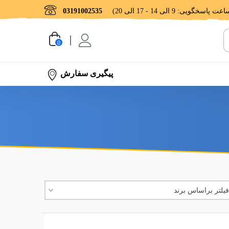
03191002535
0
پیگیری سفارش
یلتر براساس برند