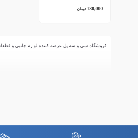
180,000
تومان
فروشگاه سی و سه پل عرضه کننده لوازم جانبی و قطعات شیائومی مدل Poco X5 Pro مانند کابل، شارژر، فلت پاور، برد شارژ،