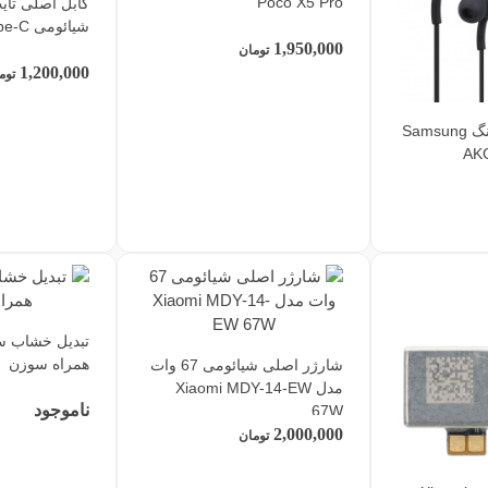
Poco X5 Pro
شیائومی Xiaomi Type-C
1,950,000
تومان
1,200,000
توم
هندزفری سامسونگ Samsung
AKG
تبدیل خشاب س
همراه سوزن
شارژر اصلی شیائومی 67 وات
مدل Xiaomi MDY-14-EW
ناموجود
67W
2,000,000
تومان