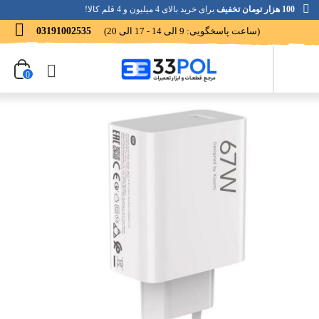
100 هزار تومان تخفیف
برای خرید بالای 4 میلیون و 4 قلم کالا!
(ساعت پاسخگویی: 9 الی 14 - 17 الی 20)
03191002535
0