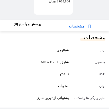
8,000,000
Mini Plus
تومان
پرسش و پاسخ (0)
مشخصات
مشخصات
شیائومی
برند
شارژر MDY-15-ET
محصول
Type C
USB
67 وات
توان
پشتیبانی از توربو شارژ
سایر ویژگی ها و امکانات