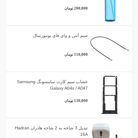
200,000
تومان
1
یاسی
سیم آنتن و وای فای یونیورسال
110,000
تومان
خشاب سیم کارت سامسونگ Samsung
Galaxy A04s / A047
130,000
تومان
تبدیل 3 شاخه به 2 شاخه هادران Hadran
16A