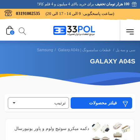
100 هزار تومان تخفیف
برای خرید بالای 4 میلیون و 4 قلم کالا!
(ساعت پاسخگویی: 9 الی 14 - 17 الی 20)
03191002535
0
سی و سه پل
/
قطعات سامسونگ | Samsung
Galaxy A04s
/
GALAXY A04S
ترتیب
فیلتر محصولات
فیلتر براساس رنگ
1
آبی
فیلتر براساس کیفیت
دکمه میکرو سوئیچ ولوم و پاور یونیورسال
1
بنفش
1
بسیار خوب