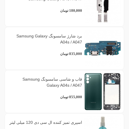
180,000
تومان
برد شارژ سامسونگ Samsung Galaxy
A04s / A047
835,000
تومان
قاب و شاسی سامسونگ Samsung
Galaxy A04s / A047
855,000
تومان
اسپری تمیز کننده ال سی دی 120 میلی لیتر