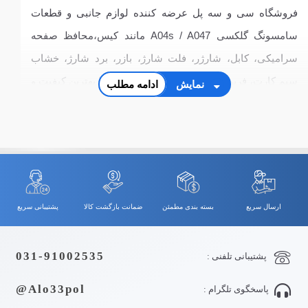
فروشگاه سی و سه پل عرضه کننده لوازم جانبی و قطعات
سامسونگ گلکسی A04s / A047 مانند کیس،محافظ صفحه
سرامیکی، کابل، شارژر، فلت شارژ، بازر، برد شارژ، خشاب
سیم کارت، فریم ال سی دی و قاب و شاسی با بهترین کیفیت و
نمایش
ادامه مطلب
قیمت
ارسال سریع
بسته بندی مطمئن
ضمانت بازگشت کالا
پشتیبانی سریع
031-91002535
پشتیبانی تلفنی :
Alo33pol@
پاسخگوی تلگرام :