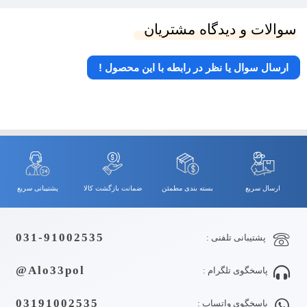
سوالات و دیدگاه مشتریان
ارسال سوال یا نظر در رابطه با این محصول !
ارسال سریع
بسته بندی مطمئن
ضمانت بازگشت کالا
پشتیبانی سریع
031-91002535
پشتیبانی تلفنی :
Alo33pol@
پاسخگوی تلگرام :
03191002535
پاسخگوی واتساپ :