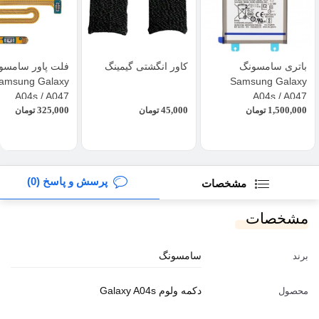
باتری سامسونگ
کاور انگشتی گیمینگ
فلت پاور سامسو
amsung Galaxy
Samsung Galaxy
A04s / A047
A04s / A047
325,000
45,000
1,500,000
تومان
تومان
تومان
پرسش و پاسخ (0)
مشخصات
مشخصات
سامسونگ
برند
دکمه ولوم Galaxy A04s
محصول