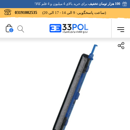
100 هزار تومان تخفیف
برای خرید بالای 4 میلیون و 4 قلم کالا!
(ساعت پاسخگویی: 9 الی 14 - 17 الی 20)
03191002535
0