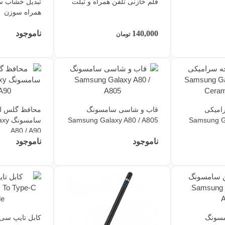
قلم خازنی تلفن همراه و تبلت
تبدیل خشاب س
همراه سوزن
140,000
ناموجود
تومان
امیکی
قاب و شاسی سامسونگ
محافظ گلس لن
Samsung G
Samsung Galaxy A80 / A805
سامس
A80 / A90
ناموجود
ناموجود
مسونگ