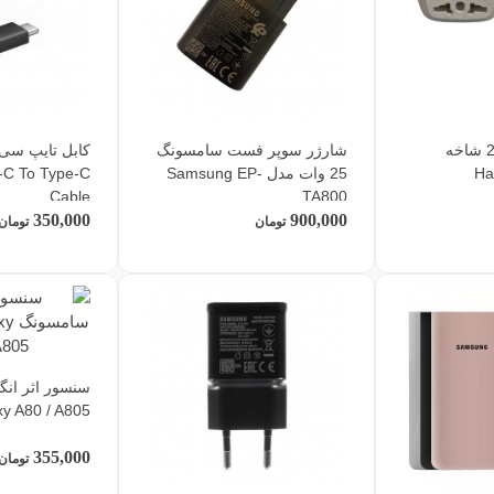
تبدیل 3 شاخه به 2 شاخه
شارژر سوپر فست سامسونگ
کابل تایپ سی
25 وات مدل Samsung EP-
C To Type-C
Cable
TA800
350,000
900,000
تومان
تومان
سنسور اثر ا
y A80 / A805
355,000
تومان