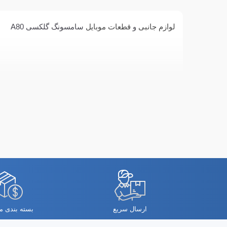
لوازم جانبی
و
قطعات موبایل
سامسونگ گلکسی A80
ارسال سریع
بسته بندی 