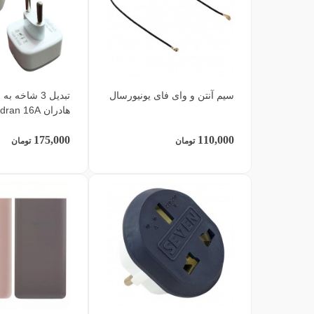
سیم آنتن و وای فای یونیورسال
هادران Hadran 16A
175,000
110,000
تومان
تومان