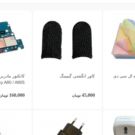
ه ال سی دی
کاور انگشتی گیمینگ
کانکتور مادرب
y A80 / A805
160,000
45,000
تومان
تومان