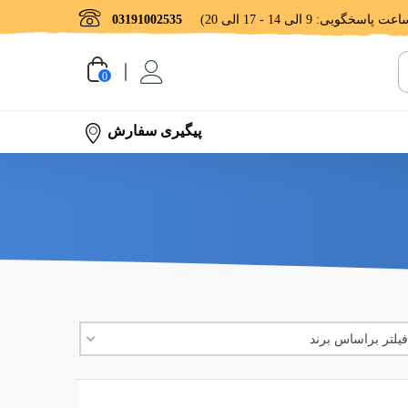
03191002535
0
پیگیری سفارش
یلتر براساس برند