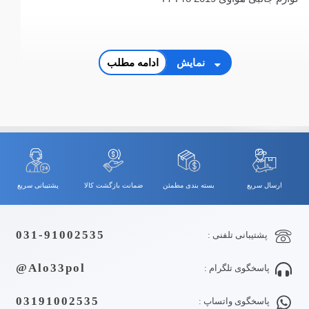
نمایش
ادامه مطلب
ارسال سریع
بسته بندی مطمئن
ضمانت بازگشت کالا
پشتیبانی سریع
031-91002535
پشتیبانی تلفنی :
Alo33pol@
پاسخگوی تلگرام :
03191002535
پاسخگوی واتساپ :