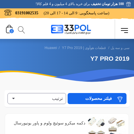
100 هزار تومان تخفیف
برای خرید بالای 4 میلیون و 4 قلم کالا!
(ساعت پاسخگویی: 9 الی 14 - 17 الی 20)
03191002535
0
سی و سه پل
/
قطعات هوآوی | Huawei
Y7 Pro 2019
/
Y7 PRO 2019
ترتیب
فیلتر محصولات
دکمه میکرو سوئیچ ولوم و پاور یونیورسال