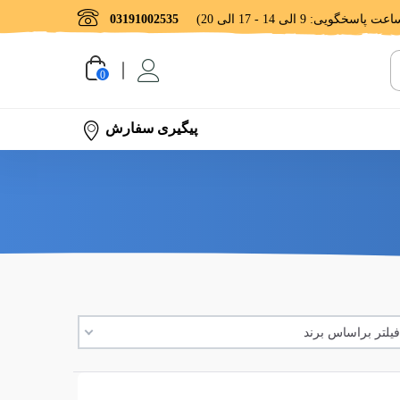
03191002535
0
پیگیری سفارش
یلتر براساس برند