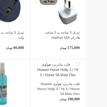
تبدیل 3 شاخه به 2 شاخه
هادران Hadran 16A
ولت
80,000
175,000
تومان
تومان
فلت مادربرد هوآوی Huawei
Honor Holly 3 / Y6 II / Honor
5A Main Flex
180,000
تومان