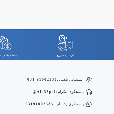
ارسال سریع
بسته بندی 
پشتیبانی تلفنی :
031-91002535
پاسخگوی تلگرام :
Alo33pol@
پاسخگوی واتساپ :
03191002535