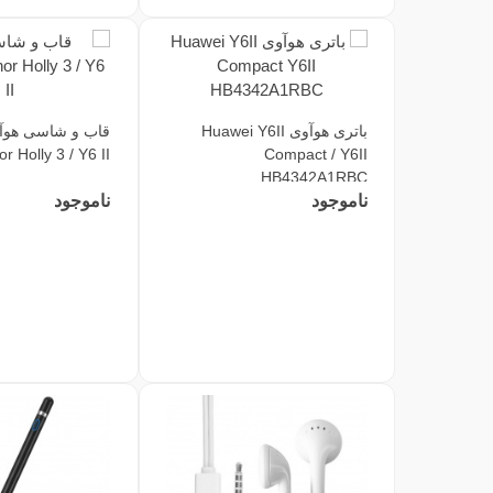
باتری هوآوی Huawei Y6II
r Holly 3 / Y6 II
Compact / Y6II
HB4342A1RBC
ناموجود
ناموجود