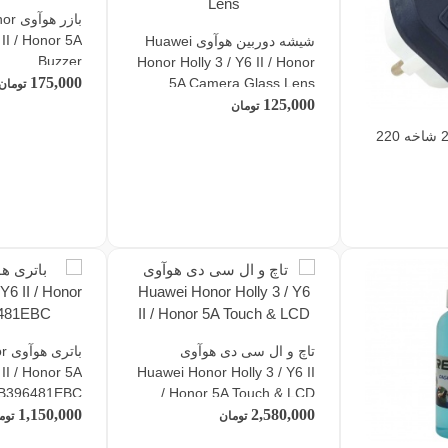
بازر
 II / Honor 5A
شیشه دوربین هوآوی Huawei
Buzzer
Honor Holly 3 / Y6 II / Honor
175,000
5A Camera Glass Lens
تومان
125,000
تومان
تبدیل 3 شاخه به 2 شاخه 220
تاچ و ال سی دی هوآوی
با
 II / Honor 5A
Huawei Honor Holly 3 / Y6 II
B396481EBC
/ Honor 5A Touch & LCD
1,150,000
2,580,000
تومان
توم