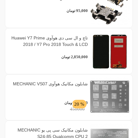
95,000
تومان
تاچ و ال سی دی هوآوی Huawei Y7 Prime
2018 / Y7 Pro 2018 Touch & LCD
2,850,000
تومان
شابلون مکانیک هوآوی MECHANIC VS07
360,000
تومان
% 20
450000
شابلون مکانیک سی پی یو MECHANIC
S24-85 Qualcomm CPU 2