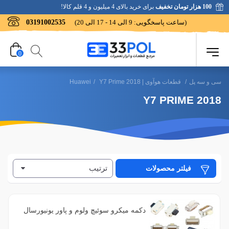
100 هزار تومان تخفیف
برای خرید بالای 4 میلیون و 4 قلم کالا!
(ساعت پاسخگویی: 9 الی 14 - 17 الی 20)
03191002535
0
سی و سه پل
/
قطعات هوآوی | Huawei
Y7 Prime 2018
/
Y7 PRIME 2018
ترتیب
فیلتر محصولات
دکمه میکرو سوئیچ ولوم و پاور یونیورسال