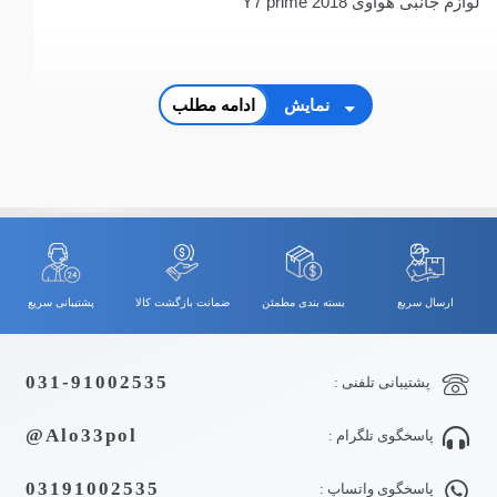
لوازم جانبی هوآوی Y7 prime 2018
نمایش
ادامه مطلب
ارسال سریع
بسته بندی مطمئن
ضمانت بازگشت کالا
پشتیبانی سریع
031-91002535
پشتیبانی تلفنی :
Alo33pol@
پاسخگوی تلگرام :
03191002535
پاسخگوی واتساپ :