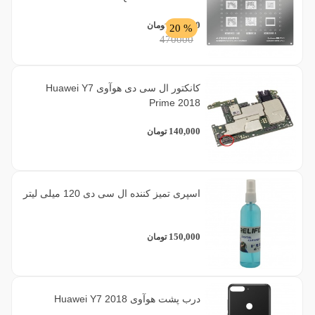
376,000
تومان
% 20
470000
کانکتور ال سی دی هوآوی Huawei Y7
Prime 2018
140,000
تومان
اسپری تمیز کننده ال سی دی 120 میلی لیتر
150,000
تومان
درب پشت هوآوی Huawei Y7 2018