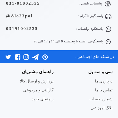
031-91002535
پشتیبانی تلفنی :
Alo33pol@
پاسخگوی تلگرام :
03191002535
پاسخگوی واتساپ :
پاسخگویی : شنبه تا پنجشنبه 9 الی 14 و 17 الی 20
در شبکه های اجتماعی :
سی و سه پل
راهنمای مشتریان
درباره‌ی ما
پردازش و ارسال کالا
تماس با ما
گارانتی و مرجوعی
شماره حساب
راهنمای خرید
بلاگ آموزشی