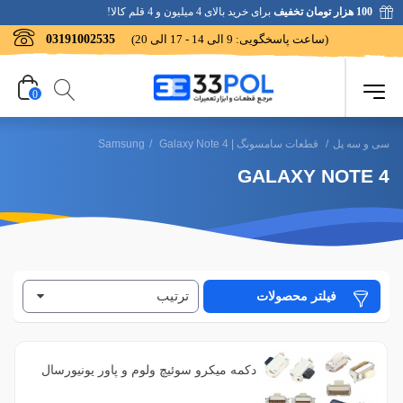
100 هزار تومان تخفیف
برای خرید بالای 4 میلیون و 4 قلم کالا!
(ساعت پاسخگویی: 9 الی 14 - 17 الی 20)
03191002535
0
سی و سه پل
/
قطعات سامسونگ | Samsung
Galaxy Note 4
/
GALAXY NOTE 4
ترتیب
فیلتر محصولات
دکمه میکرو سوئیچ ولوم و پاور یونیورسال