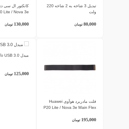
تبدیل 3 شاخه به 2 شاخه 220
کانکتور ال سی د
ولت
 Lite / Nova 3e
130,000
80,000
تومان
تومان
مبدل Type C To USB 3.0
125,000
تومان
فلت مادربرد هوآوی Huawei
P20 Lite / Nova 3e Main Flex
195,000
تومان