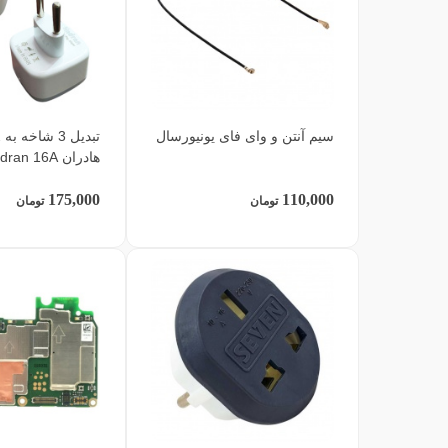
سیم آنتن و وای فای یونیورسال
هادران Hadran 16A
175,000
110,000
تومان
تومان