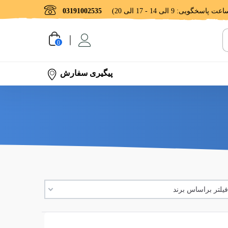
03191002535
0
پیگیری سفارش
یلتر براساس برند