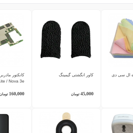
ه ال سی دی
کاور انگشتی گیمینگ
ite / Nova 3e
160,000
45,000
تومان
تومان