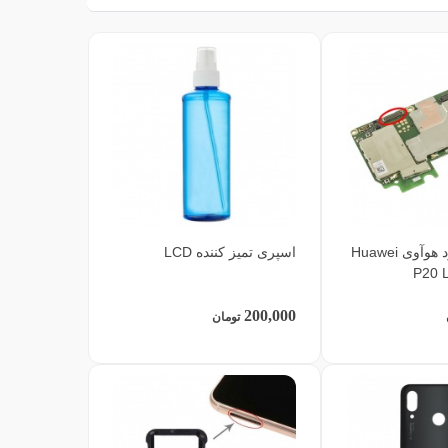
کانکتور مادربرد هوآوی Huawei
اسپری تمیز کننده LCD
P20 L
200,000
تومان