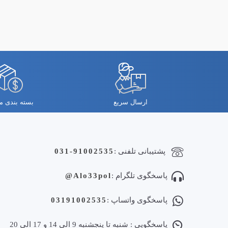
ارسال سریع
بسته بندی 
پشتیبانی تلفنی :
031-91002535
پاسخگوی تلگرام :
Alo33pol@
پاسخگوی واتساپ :
03191002535
پاسخگویی : شنبه تا پنجشنبه 9 الی 14 و 17 الی 20