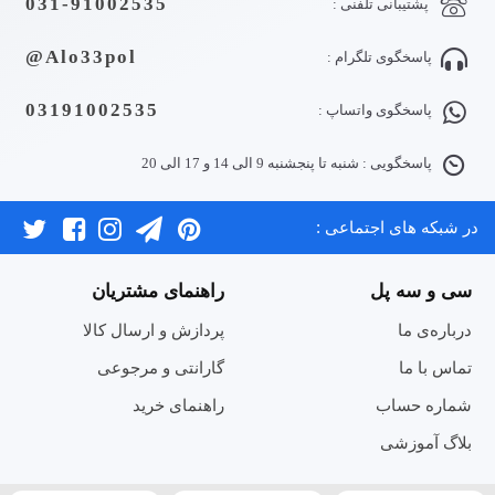
031-91002535
پشتیبانی تلفنی :
Alo33pol@
پاسخگوی تلگرام :
03191002535
پاسخگوی واتساپ :
پاسخگویی : شنبه تا پنجشنبه 9 الی 14 و 17 الی 20
در شبکه های اجتماعی :
سی و سه پل
راهنمای مشتریان
درباره‌ی ما
پردازش و ارسال کالا
تماس با ما
گارانتی و مرجوعی
شماره حساب
راهنمای خرید
بلاگ آموزشی