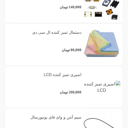
فیلتر براساس برند
140,000
تومان
1
سبز
1
های - کپی
11
متفرقه
1
7
پارچه ای
سفید
دستمال تمیز کننده ال سی دی
14
هوآوی
1
طلایی
80,000
تومان
1
قرمز
اسپری تمیز کننده LCD
5
مشکی
200,000
1
نقره ای
تومان
1
یاسی
سیم آنتن و وای فای یونیورسال