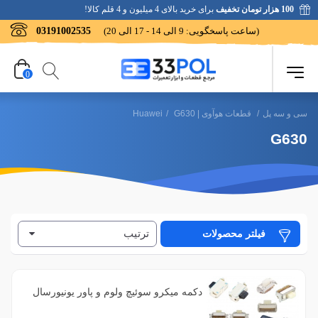
100 هزار تومان تخفیف
برای خرید بالای 4 میلیون و 4 قلم کالا!
(ساعت پاسخگویی: 9 الی 14 - 17 الی 20)
03191002535
0
سی و سه پل
/
قطعات هوآوی | Huawei
G630
/
G630
ترتیب
فیلتر محصولات
فیلتر براساس رنگ
1
آبی
فیلتر براساس کیفیت
دکمه میکرو سوئیچ ولوم و پاور یونیورسال
1
بنفش
1
میکرو فایبر