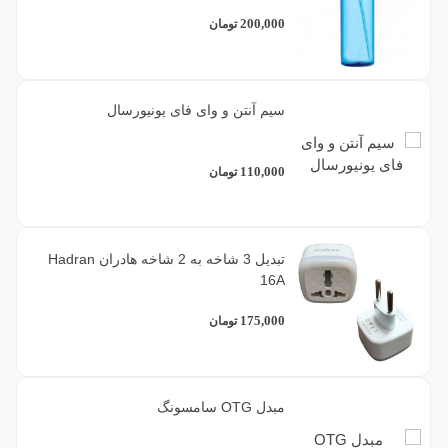
200,000
تومان
سیم آنتن و وای فای یونیورسال
110,000
تومان
تبدیل 3 شاخه به 2 شاخه هادران Hadran
16A
175,000
تومان
مبدل OTG سامسونگ