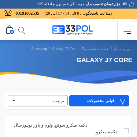
100 هزار تومان تخفیف
برای خرید بالای 4 میلیون و 4 قلم کالا!
(ساعت پاسخگویی: 9 الی 14 - 17 الی 20)
03191002535
0
سی و سه پل
/
قطعات سامسونگ | Samsung
Galaxy J7 Core
/
GALAXY J7 CORE
ترتیب
فیلتر محصولات
دکمه میکرو سوئیچ ولوم و پاور یونیورسال