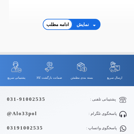
نمایش
ادامه مطلب
ارسال سریع
بسته بندی مطمئن
ضمانت بازگشت کالا
پشتیبانی سریع
031-91002535
پشتیبانی تلفنی :
Alo33pol@
پاسخگوی تلگرام :
03191002535
پاسخگوی واتساپ :