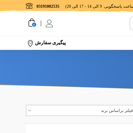
03191002535
0
پیگیری سفارش
یلتر براساس برند