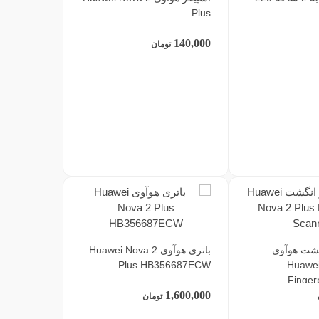
Plus
140,000
تومان
گشت هوآوی
باتری هوآوی Huawei Nova 2
Plus HB356687ECW
Huawei
Finger
1,600,000
تومان