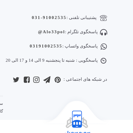
پشتیبانی تلفنی :
031-91002535
پاسخگوی تلگرام :
Alo33pol@
پاسخگوی واتساپ :
03191002535
پاسخگویی : شنبه تا پنجشنبه 9 الی 14 و 17 الی 20
در شبکه های اجتماعی :
گا