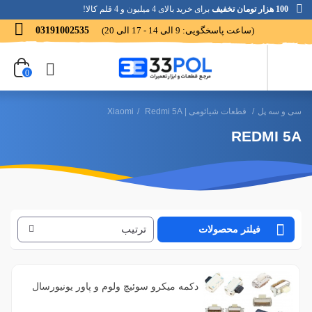
100 هزار تومان تخفیف
برای خرید بالای 4 میلیون و 4 قلم کالا!
(ساعت پاسخگویی: 9 الی 14 - 17 الی 20)
03191002535
0
سی و سه پل
/
قطعات شیائومی | Xiaomi
Redmi 5A
/
REDMI 5A
ترتیب
فیلتر محصولات
فیلتر براساس رنگ
2
آبی
فیلتر براساس کیفیت
دکمه میکرو سوئیچ ولوم و پاور یونیورسال
1
بنفش
1
اصلی