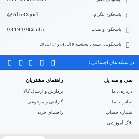
Alo33pol@
پاسخگوی تلگرام :
03191002535
پاسخگوی واتساپ :
پاسخگویی : شنبه تا پنجشنبه 9 الی 14 و 17 الی 20
در شبکه های اجتماعی :
سی و سه پل
راهنمای مشتریان
درباره‌ی ما
پردازش و ارسال کالا
تماس با ما
گارانتی و مرجوعی
شماره حساب
راهنمای خرید
بلاگ آموزشی