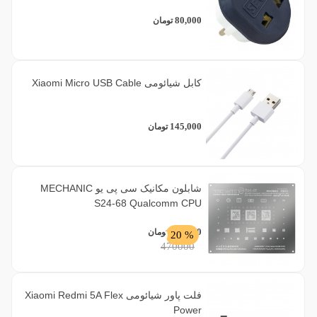
80,000
تومان
کابل شیائومی Xiaomi Micro USB Cable
145,000
تومان
شابلون مکانیک سی پی یو MECHANIC
S24-68 Qualcomm CPU
376,000
تومان
% 20
470000
فلت پاور شیائومی Xiaomi Redmi 5A Flex
Power