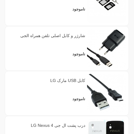
ناموجود
شارژر و کابل اصلی تلفن همراه الجی
ناموجود
کابل USB مارک LG
ناموجود
درب پشت ال جی LG Nexus 4