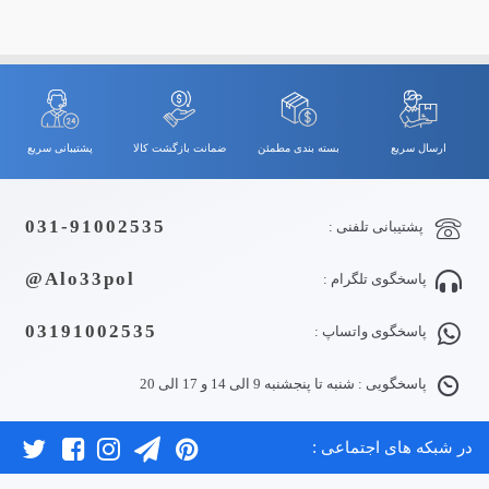
ارسال سریع
بسته بندی مطمئن
ضمانت بازگشت کالا
پشتیبانی سریع
031-91002535
پشتیبانی تلفنی :
Alo33pol@
پاسخگوی تلگرام :
03191002535
پاسخگوی واتساپ :
پاسخگویی : شنبه تا پنجشنبه 9 الی 14 و 17 الی 20
در شبکه های اجتماعی :