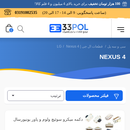
100 هزار تومان تخفیف
برای خرید بالای 4 میلیون و 4 قلم کالا!
(ساعت پاسخگویی: 9 الی 14 - 17 الی 20)
03191002535
0
سی و سه پل
/
قطعات ال جی | LG
Nexus 4
/
NEXUS 4
ترتیب
فیلتر محصولات
دکمه میکرو سوئیچ ولوم و پاور یونیورسال