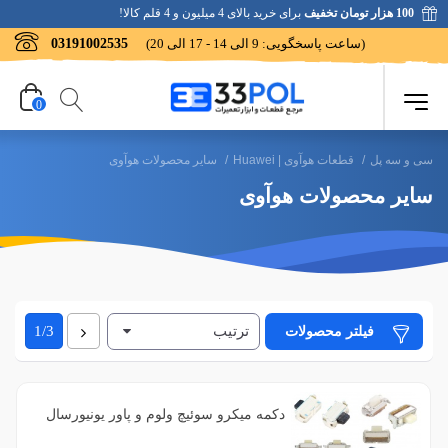
100 هزار تومان تخفیف
برای خرید بالای 4 میلیون و 4 قلم کالا!
(ساعت پاسخگویی: 9 الی 14 - 17 الی 20)
03191002535
0
سی و سه پل
/
قطعات هوآوی | Huawei
/
سایر محصولات هوآوی
سایر محصولات هوآوی
ترتیب
بعدی
فیلتر محصولات
1/3
دکمه میکرو سوئیچ ولوم و پاور یونیورسال