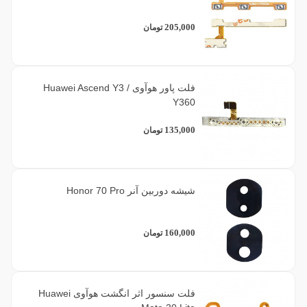
205,000
تومان
فلت پاور هوآوی Huawei Ascend Y3 /
Y360
135,000
تومان
شیشه دوربین آنر Honor 70 Pro
160,000
تومان
فلت سنسور اثر انگشت هوآوی Huawei