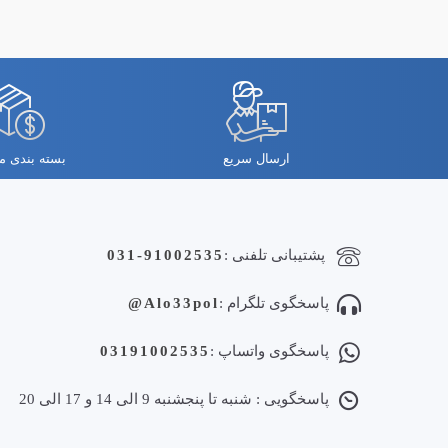
ارسال سریع
بسته بندی 
پشتیبانی تلفنی :
031-91002535
پاسخگوی تلگرام :
Alo33pol@
پاسخگوی واتساپ :
03191002535
پاسخگویی : شنبه تا پنجشنبه 9 الی 14 و 17 الی 20