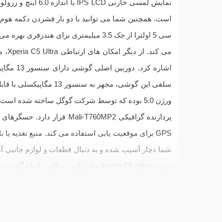
سی 5 اولترا از جک 3.5 میلیمتری برای
هندزفری
شما دچار آسیب شده و به دنبال قطعات و لوازم جانبی 
سونی Xperia C5 Ultra مانند کیس و کاور، انواع
گلس و 
اثر انگشت، شیشه دوربین، درب پشت، دوربین،
قاب و ش