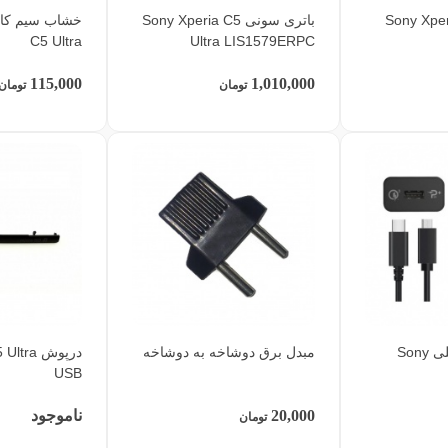
Sony Xperia C
باتری سونی Sony Xperia C5
C5 Ultra
Ultra LIS1579ERPC
115,000
1,010,000
تومان
تومان
شارژر و کابل اصلی Sony
مبدل برق دوشاخه به دوشاخه
درپوش ra
USB
20,000
ناموجود
تومان