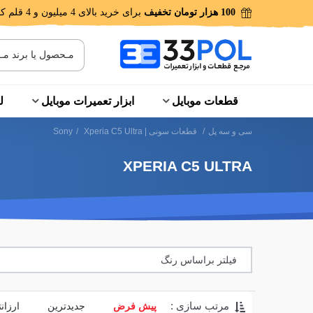
100 هزار تومان تخفیف
برای خرید بالای 4 میلیون و 4 قلم کالا!
قطعات موبایل
ابزار تعمیرات موبایل
ل
سی و سه پل
/
قطعات سونی | Sony
Xperia C5 Ultra
/
XPERIA C5 ULTRA
فیلتر براساس رنگ
مرتب سازی :
پیش فرض
جدیدترین
ارزان