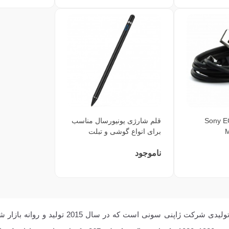
ی Sony EC801
قلم شارژی یونیورسال مناسب
M
برای انواع گوشی و تبلت
ناموجود
گوشی سونی اکسپریا سی 5 اولترا یکی از گوشی ه