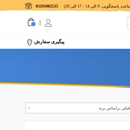
03191002535
0
پیگیری سفارش
یلتر براساس برند