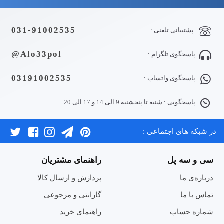
031-91002535
پشتیبانی تلفنی :
Alo33pol@
پاسخگوی تلگرام :
03191002535
پاسخگوی واتساپ :
پاسخگویی : شنبه تا پنجشنبه 9 الی 14 و 17 الی 20
در شبکه های اجتماعی :
سی و سه پل
راهنمای مشتریان
درباره‌ی ما
پردازش و ارسال کالا
تماس با ما
گارانتی و مرجوعی
شماره حساب
راهنمای خرید