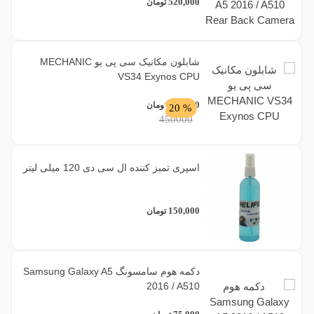
520,000
تومان
شابلون مکانیک سی پی یو MECHANIC
VS34 Exynos CPU
360,000
تومان
% 20
450000
اسپری تمیز کننده ال سی دی 120 میلی لیتر
150,000
تومان
دکمه هوم سامسونگ Samsung Galaxy A5
2016 / A510