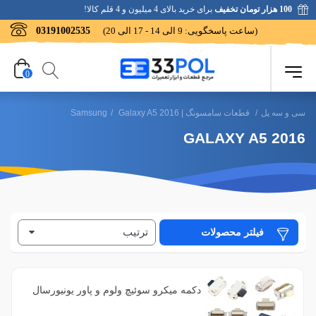
100 هزار تومان تخفیف
برای خرید بالای 4 میلیون و 4 قلم کالا!
(ساعت پاسخگویی: 9 الی 14 - 17 الی 20)
03191002535
0
سی و سه پل
/
قطعات سامسونگ | Samsung
Galaxy A5 2016
/
GALAXY A5 2016
ترتیب
فیلتر محصولات
دکمه میکرو سوئیچ ولوم و پاور یونیورسال