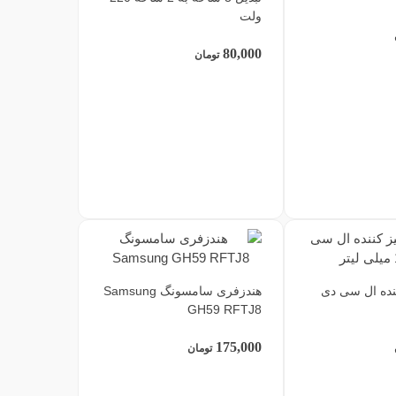
ولت
80,000
تومان
نده ال سی دی
هندزفری سامسونگ Samsung
GH59 RFTJ8
175,000
تومان