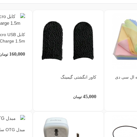
کابل  USB
 Charge 1.5m
160,000
تومان
ه ال سی دی
کاور انگشتی گیمینگ
45,000
تومان
مبدل OTG سامسونگ