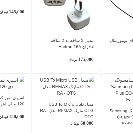
145,000
تومان
ای یونیورسال
تبدیل 3 شاخه به 2 شاخه
هادران Hadran 16A
175,000
تومان
اسپری تمیز کن
120 میلی لیتر
مبدل USB To Micro USB
OTG مارک REMAX مدل RA -
هندزفری سامسونگ Samsung
150,000
OTG
Galaxy S
تومان
60,000
IG95
تومان