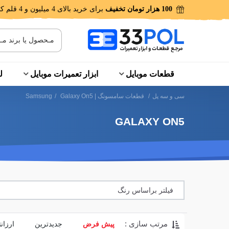
100 هزار تومان تخفیف
برای خرید بالای 4 میلیون و 4 قلم کالا!
قطعات موبایل
ابزار تعمیرات موبایل
ل
سی و سه پل
/
قطعات سامسونگ | Samsung
Galaxy On5
/
GALAXY ON5
فیلتر براساس رنگ
مرتب سازی :
پیش فرض
جدیدترین
ارزان