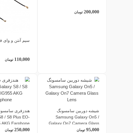
200,000
تومان
سیم آنتن و وای ف
110,000
تومان
شیشه دوربین سامسونگ
8 / S8 Plus EO-
Samsung Galaxy On5 /
5 AKG Earphone
Galaxy On7 Camera Glass
250,000
95,000
Lens
تومان
تومان