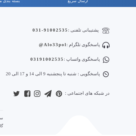
ارسال سریع
بسته بندی 
پشتیبانی تلفنی :
031-91002535
پاسخگوی تلگرام :
Alo33pol@
پاسخگوی واتساپ :
03191002535
پاسخگویی : شنبه تا پنجشنبه 9 الی 14 و 17 الی 20
در شبکه های اجتماعی :
گا