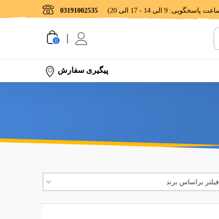
03191002535
0
پیگیری سفارش
یلتر براساس برند