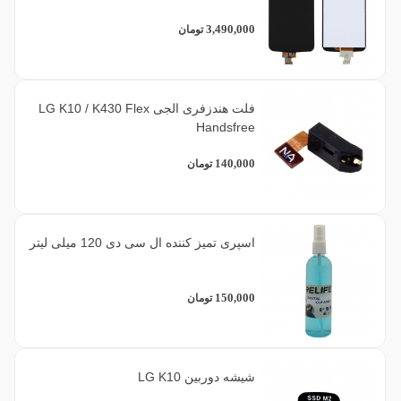
3,490,000
تومان
فلت هندزفری الجی LG K10 / K430 Flex
Handsfree
140,000
تومان
اسپری تمیز کننده ال سی دی 120 میلی لیتر
150,000
تومان
شیشه دوربین LG K10