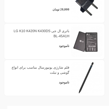
20,000
تومان
باتری ال جی LG K10 K420N K430DS
BL-45A1H
ناموجود
قلم شارژی یونیورسال مناسب برای انواع
گوشی و تبلت
ناموجود