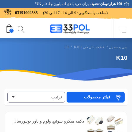
100 هزار تومان تخفیف
برای خرید بالای 4 میلیون و 4 قلم کالا!
(ساعت پاسخگویی: 9 الی 14 - 17 الی 20)
03191002535
0
سی و سه پل
/
قطعات ال جی | LG
K10
/
K10
ترتیب
فیلتر محصولات
دکمه میکرو سوئیچ ولوم و پاور یونیورسال