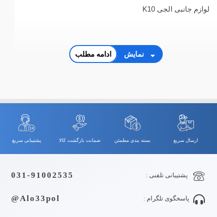
لوازم جانبی الجی K10
نمایش
ادامه مطلب
ارسال سریع
بسته بندی مطمئن
ضمانت بازگشت کالا
پشتیبانی سریع
031-91002535
پشتیبانی تلفنی :
Alo33pol@
پاسخگوی تلگرام :