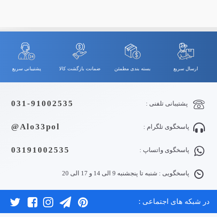
ارسال سریع
بسته بندی مطمئن
ضمانت بازگشت کالا
پشتیبانی سریع
031-91002535
پشتیبانی تلفنی :
Alo33pol@
پاسخگوی تلگرام :
03191002535
پاسخگوی واتساپ :
پاسخگویی : شنبه تا پنجشنبه 9 الی 14 و 17 الی 20
در شبکه های اجتماعی :