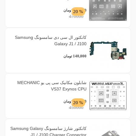
376,000
تومان
% 20
470000
کانکتور ال سی دی سامسونگ Samsung
Galaxy J1 / J100
140,000
تومان
شابلون مکانیک سی پی یو MECHANIC
VS37 Exynos CPU
360,000
تومان
% 20
450000
کانکتور شارژ سامسونگ Samsung Galaxy
J1 / J100 Charger Connector