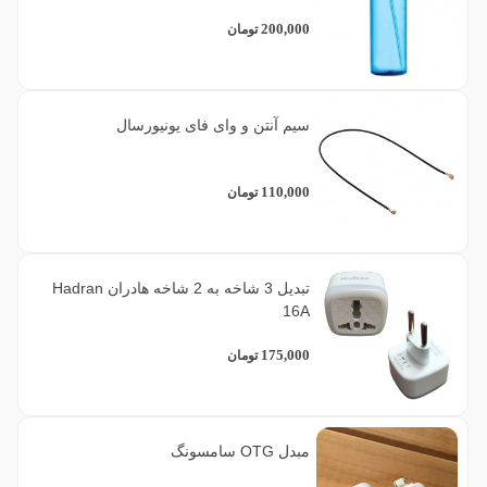
200,000
تومان
سیم آنتن و وای فای یونیورسال
110,000
تومان
تبدیل 3 شاخه به 2 شاخه هادران Hadran
16A
175,000
تومان
مبدل OTG سامسونگ