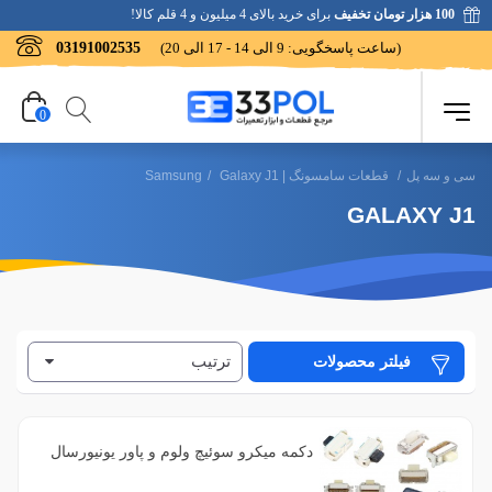
100 هزار تومان تخفیف
برای خرید بالای 4 میلیون و 4 قلم کالا!
(ساعت پاسخگویی: 9 الی 14 - 17 الی 20)
03191002535
0
سی و سه پل
/
قطعات سامسونگ | Samsung
Galaxy J1
/
GALAXY J1
ترتیب
فیلتر محصولات
دکمه میکرو سوئیچ ولوم و پاور یونیورسال