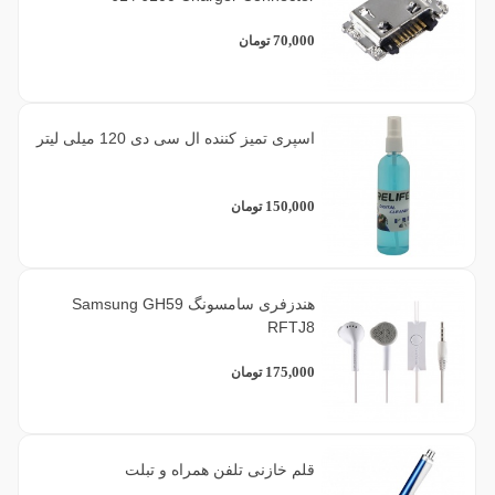
70,000
تومان
اسپری تمیز کننده ال سی دی 120 میلی لیتر
150,000
تومان
هندزفری سامسونگ Samsung GH59
RFTJ8
175,000
تومان
قلم خازنی تلفن همراه و تبلت