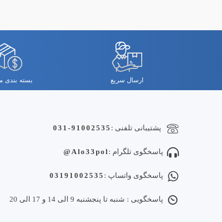
ارسال سریع
بسته بندی 
پشتیبانی تلفنی :
031-91002535
پاسخگوی تلگرام :
Alo33pol@
پاسخگوی واتساپ :
03191002535
پاسخگویی : شنبه تا پنجشنبه 9 الی 14 و 17 الی 20