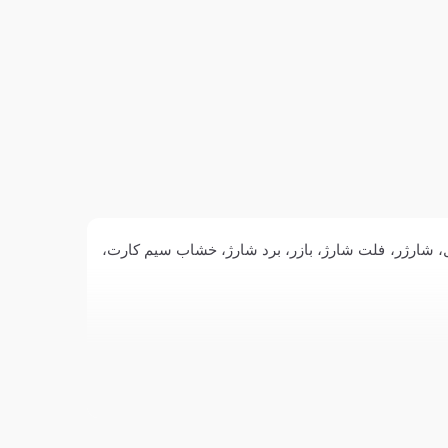
سی A06 5G / A066 مانند محافظ صفحه سرامیکی، کابل، شارژر، فلت شارژ، بازر، برد شارژ، خشاب سیم کارت،