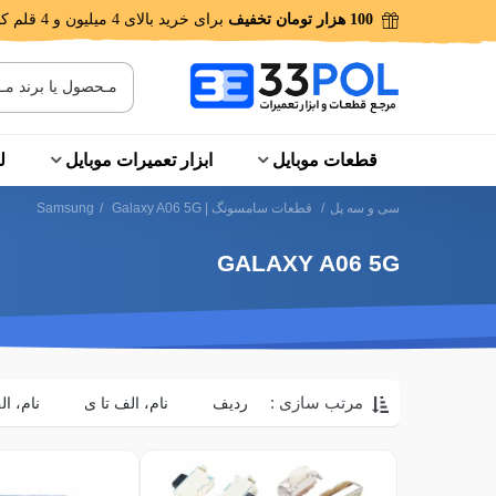
100 هزار تومان تخفیف
برای خرید بالای 4 میلیون و 4 قلم کالا!
قطعات موبایل
ابزار تعمیرات موبایل
ل
سی و سه پل
/
قطعات سامسونگ | Samsung
Galaxy A06 5G
/
GALAXY A06 5G
مرتب سازی :
ردیف
نام، الف تا ی
نام، ال