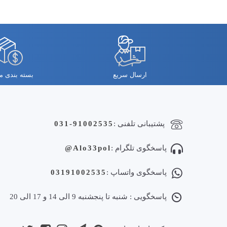
ارسال سریع
بسته بندی 
پشتیبانی تلفنی :
031-91002535
پاسخگوی تلگرام :
Alo33pol@
پاسخگوی واتساپ :
03191002535
پاسخگویی : شنبه تا پنجشنبه 9 الی 14 و 17 الی 20