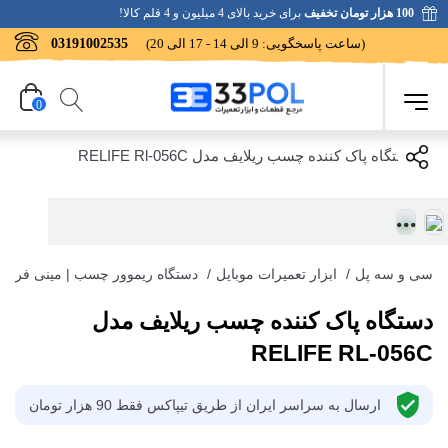
100 هزار تومان تخفیف
برای خرید بالای 4 میلیون و 4 قلم کالا!
(ساعت پاسخگویی: 9 الی 14 - 17 الی 20)
03191002535
0
سی و سه پل
/
ابزار تعمیرات موبایل
/
دستگاه ریموور چسب | مینی فرز
دستگاه پاک کننده چسب ریلایف مدل
RELIFE RL-056C
ارسال به سراسر ایران از طریق تیپاکس فقط 90 هزار تومان