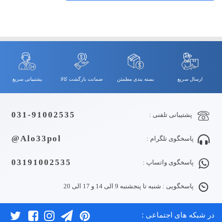
ارسال سریع
بسته بندی مطمئن
ضمانت بازگشت کالا
پشتیبانی سریع
031-91002535
پشتیبانی تلفنی :
Alo33pol@
پاسخگوی تلگرام :
03191002535
پاسخگوی واتساپ :
پاسخگویی : شنبه تا پنجشنبه 9 الی 14 و 17 الی 20
در شبکه های اجتماعی :