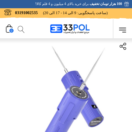
100 هزار تومان تخفیف
برای خرید بالای 4 میلیون و 4 قلم کالا!
(ساعت پاسخگویی: 9 الی 14 - 17 الی 20)
03191002535
0