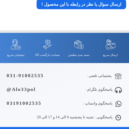
ارسال سوال یا نظر در رابطه با این محصول !
ارسال سریع
بسته بندی مطمئن
ضمانت بازگشت کالا
پشتیبانی سریع
031-91002535
پشتیبانی تلفنی :
Alo33pol@
پاسخگوی تلگرام :
03191002535
پاسخگوی واتساپ :
پاسخگویی : شنبه تا پنجشنبه 9 الی 14 و 17 الی 20