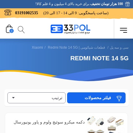
100 هزار تومان تخفیف
برای خرید بالای 4 میلیون و 4 قلم کالا!
(ساعت پاسخگویی: 9 الی 14 - 17 الی 20)
03191002535
0
سی و سه پل
/
قطعات شیائومی | Xiaomi
Redmi Note 14 5G
/
REDMI NOTE 14 5G
ترتیب
فیلتر محصولات
دکمه میکرو سوئیچ ولوم و پاور یونیورسال