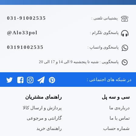
031-91002535
پشتیبانی تلفنی :
Alo33pol@
پاسخگوی تلگرام :
03191002535
پاسخگوی واتساپ :
پاسخگویی : شنبه تا پنجشنبه 9 الی 14 و 17 الی 20
در شبکه های اجتماعی :
سی و سه پل
راهنمای مشتریان
درباره‌ی ما
پردازش و ارسال کالا
تماس با ما
گارانتی و مرجوعی
شماره حساب
راهنمای خرید