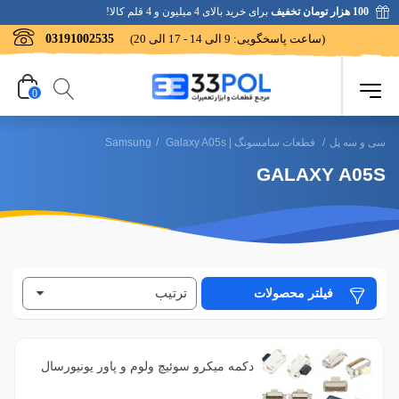
100 هزار تومان تخفیف
برای خرید بالای 4 میلیون و 4 قلم کالا!
(ساعت پاسخگویی: 9 الی 14 - 17 الی 20)
03191002535
0
سی و سه پل
/
قطعات سامسونگ | Samsung
Galaxy A05s
/
GALAXY A05S
ترتیب
فیلتر محصولات
فیلتر براساس رنگ
5
بنفش
فیلتر براساس کیفیت
دکمه میکرو سوئیچ ولوم و پاور یونیورسال
بنفش
1
1
بسیار خوب
(Violet)