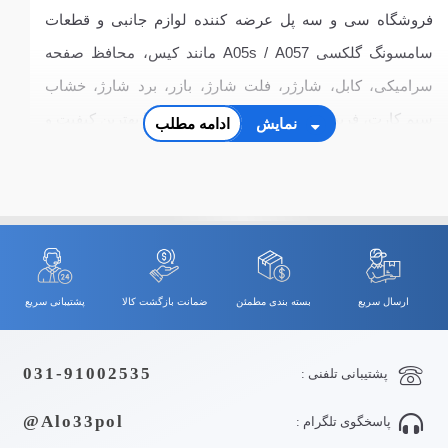
فروشگاه سی و سه پل عرضه کننده لوازم جانبی و قطعات
سامسونگ گلکسی A05s / A057 مانند کیس، محافظ صفحه
سرامیکی، کابل، شارژر، فلت شارژ، بازر، برد شارژ، خشاب
سیم کارت، فریم ال سی دی و قاب و شاسی با بهترین کیفیت و
نمایش
ادامه مطلب
قیمت
ارسال سریع
بسته بندی مطمئن
ضمانت بازگشت کالا
پشتیبانی سریع
031-91002535
پشتیبانی تلفنی :
Alo33pol@
پاسخگوی تلگرام :