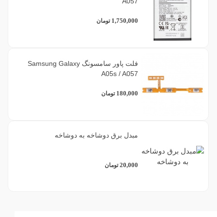
A057
1,750,000
تومان
فلت پاور سامسونگ Samsung Galaxy
A05s / A057
180,000
تومان
مبدل برق دوشاخه به دوشاخه
20,000
تومان