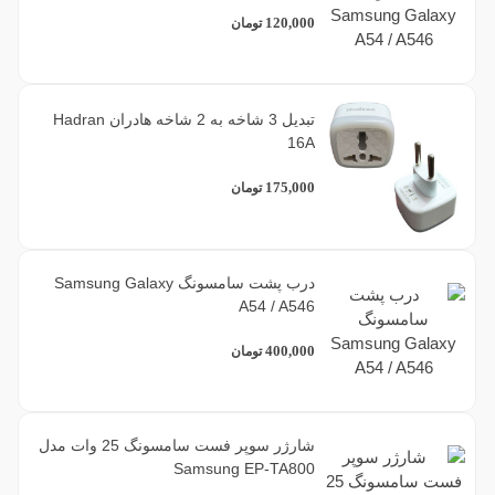
1
فابریک روکاری
120,000
تومان
1
میکرو فایبر
تبدیل 3 شاخه به 2 شاخه هادران Hadran
16A
1
پارچه ای
175,000
تومان
فیلتر براساس برند
درب پشت سامسونگ Samsung Galaxy
1
MaAnt
A54 / A546
400,000
تومان
24
سامسونگ
14
متفرقه
شارژر سوپر فست سامسونگ 25 وات مدل
Samsung EP-TA800