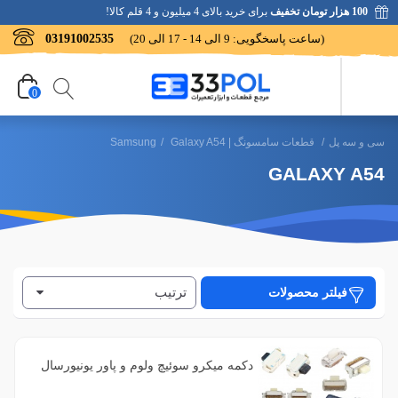
100 هزار تومان تخفیف
برای خرید بالای 4 میلیون و 4 قلم کالا!
(ساعت پاسخگویی: 9 الی 14 - 17 الی 20)
03191002535
0
سی و سه پل
/
قطعات سامسونگ | Samsung
Galaxy A54
/
GALAXY A54
ترتیب
فیلتر محصولات
فیلتر براساس رنگ
3
آبی
دکمه میکرو سوئیچ ولوم و پاور یونیورسال
6
بنفش