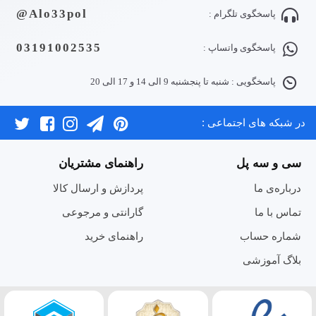
Alo33pol@
پاسخگوی تلگرام :
03191002535
پاسخگوی واتساپ :
پاسخگویی : شنبه تا پنجشنبه 9 الی 14 و 17 الی 20
در شبکه های اجتماعی :
سی و سه پل
راهنمای مشتریان
درباره‌ی ما
پردازش و ارسال کالا
تماس با ما
گارانتی و مرجوعی
شماره حساب
راهنمای خرید
بلاگ آموزشی