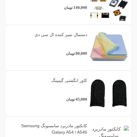
140,000
تومان
6
سبز
دستمال تمیز کننده ال سی دی
1
ست چند رنگ (پک 5 عددی)
80,000
تومان
8
سفید
1
طلایی
کاور انگشتی گیمینگ
1
قرمز
45,000
تومان
14
مشکی
کانکتور مادربرد سامسونگ Samsung
1
نارنجی
Galaxy A54 / A546