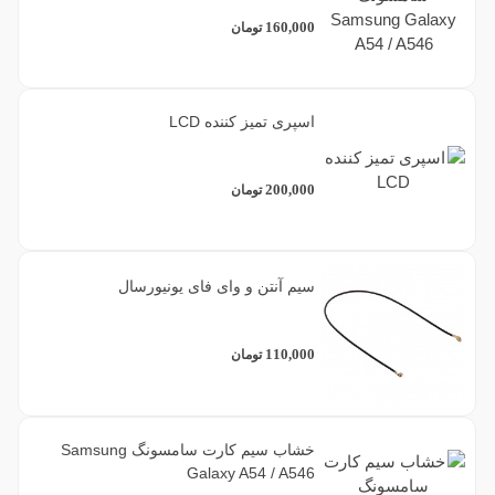
160,000
تومان
6
نقره ای
1
یاسی
اسپری تمیز کننده LCD
200,000
تومان
فیلتر براساس کیفیت
1
استوک
سیم آنتن و وای فای یونیورسال
1
بسیار خوب
110,000
تومان
1
خوب
3
عالی
خشاب سیم کارت سامسونگ Samsung
Galaxy A54 / A546