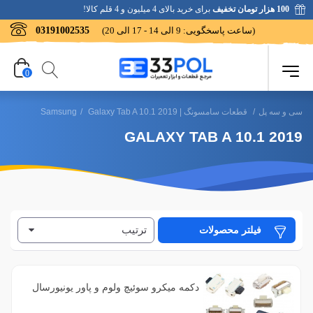
100 هزار تومان تخفیف
برای خرید بالای 4 میلیون و 4 قلم کالا!
(ساعت پاسخگویی: 9 الی 14 - 17 الی 20)
03191002535
0
سی و سه پل
/
قطعات سامسونگ | Samsung
Galaxy Tab A 10.1 2019
/
GALAXY TAB A 10.1 2019
ترتیب
فیلتر محصولات
فیلتر براساس رنگ
1
آبی
فیلتر براساس کیفیت
دکمه میکرو سوئیچ ولوم و پاور یونیورسال
1
بنفش
1
فابریک روکاری