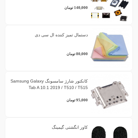
فیلتر براساس برند
140,000
تومان
1
سبز
1
میکرو فایبر
16
سامسونگ
1
3
پارچه ای
سفید
دستمال تمیز کننده ال سی دی
11
متفرقه
1
شفاف
80,000
تومان
2
طلایی
کانکتور شارژ سامسونگ Samsung Galaxy
1
قرمز
Tab A 10.1 2019 / T510 / T515
7
مشکی
95,000
تومان
2
نقره ای
کاور انگشتی گیمینگ
1
یاسی