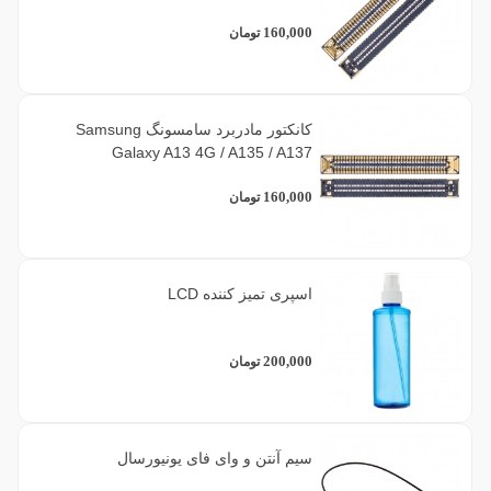
فریم)
160,000
تومان
1
نقره ای
5
هلویی
کانکتور مادربرد سامسونگ Samsung
Galaxy A13 4G / A135 / A137
1
یاسی
160,000
تومان
اسپری تمیز کننده LCD
200,000
تومان
سیم آنتن و وای فای یونیورسال