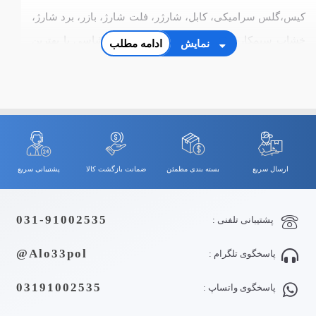
کیس،گلس سرامیکی، کابل، شارژر، فلت شارژ، بازر، برد شارژ،
خشاب سیمکارت، فریم ال سی دی، قاب و شاسی با بهترین
نمایش
ادامه مطلب
کیفیت و قیمت
ارسال سریع
بسته بندی مطمئن
ضمانت بازگشت کالا
پشتیبانی سریع
031-91002535
پشتیبانی تلفنی :
Alo33pol@
پاسخگوی تلگرام :
03191002535
پاسخگوی واتساپ :