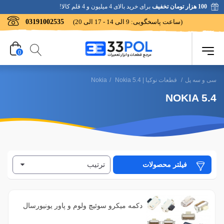
100 هزار تومان تخفیف
برای خرید بالای 4 میلیون و 4 قلم کالا!
(ساعت پاسخگویی: 9 الی 14 - 17 الی 20)
03191002535
0
سی و سه پل
/
قطعات نوکیا | Nokia
Nokia 5.4
/
NOKIA 5.4
ترتیب
فیلتر محصولات
دکمه میکرو سوئیچ ولوم و پاور یونیورسال