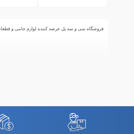
فروشگاه سی و سه پل عرضه کننده لوازم جانبی و قطعات نوکیا مدل Nokia 3.4 مانند کیس، گلس سرامیکی، کابل، شارژر، فلت پاور، برد شارژ، قاب 