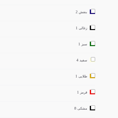
2
بنفش
1
زغالی
1
سبز
4
سفید
1
طلایی
1
قرمز
8
مشکی