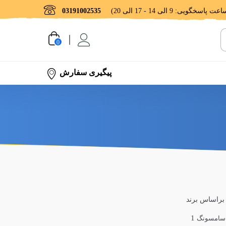
03191002535
0
پیگیری سفارش
 براساس برند
1
سامسونگ