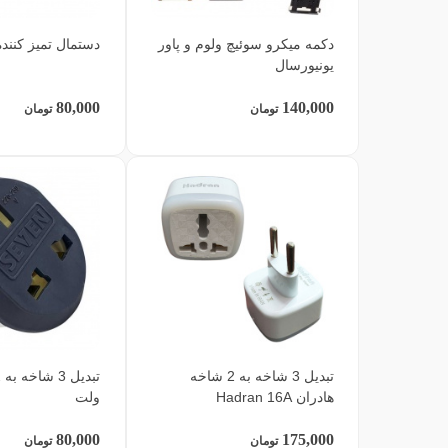
دکمه میکرو سوئیچ ولوم و پاور
دستمال تمیز کنند
یونیورسال
80,000
140,000
تومان
تومان
تبدیل 3 شاخه به 2 شاخه
هادران Hadran 16A
ولت
80,000
175,000
تومان
تومان