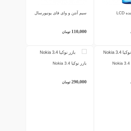
 LCD
سیم آنتن و وای فای یونیورسال
110,000
تومان
N
بازر نوکیا Nokia 3.4
290,000
تومان