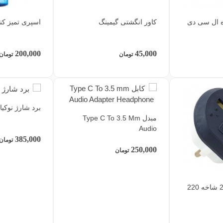
ه ال سی دی
کاور انگشتی گیمینگ
اسپری تمیز کننده
200,000
45,000
تومان
تومان
برد شارژ نوکیا okia 3.4
مبدل Type C To 3.5 Mm
Audio
385,000
تومان
250,000
تومان
تبدیل 3 شاخه به 2 شاخه 220