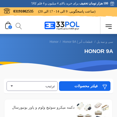
100 هزار تومان تخفیف
برای خرید بالای 4 میلیون و 4 قلم کالا!
(ساعت پاسخگویی: 9 الی 14 - 17 الی 20)
03191002535
0
سی و سه پل
/
قطعات آنر | Honor
Honor 9A
/
HONOR 9A
ترتیب
فیلتر محصولات
دکمه میکرو سوئیچ ولوم و پاور یونیورسال