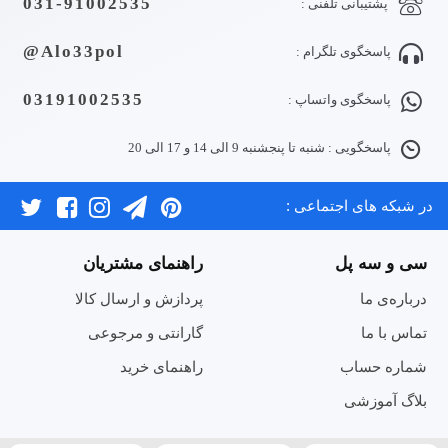
031-91002535
پشتیبانی تلفنی :
Alo33pol@
پاسخگوی تلگرام :
03191002535
پاسخگوی واتساپ :
پاسخگویی : شنبه تا پنجشنبه 9 الی 14 و 17 الی 20
در شبکه های اجتماعی :
سی و سه پل
راهنمای مشتریان
درباره‌ی ما
پردازش و ارسال کالا
تماس با ما
گارانتی و مرجوعی
شماره حساب
راهنمای خرید
بلاگ آموزشی