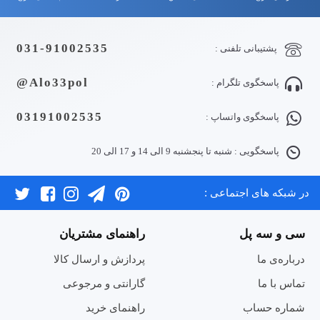
031-91002535
پشتیبانی تلفنی :
Alo33pol@
پاسخگوی تلگرام :
03191002535
پاسخگوی واتساپ :
پاسخگویی : شنبه تا پنجشنبه 9 الی 14 و 17 الی 20
در شبکه های اجتماعی :
سی و سه پل
راهنمای مشتریان
درباره‌ی ما
پردازش و ارسال کالا
تماس با ما
گارانتی و مرجوعی
شماره حساب
راهنمای خرید