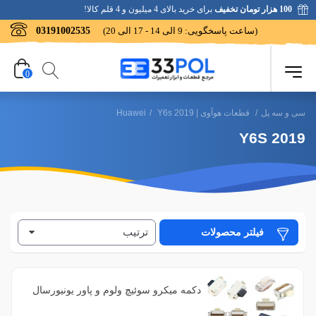
100 هزار تومان تخفیف
برای خرید بالای 4 میلیون و 4 قلم کالا!
(ساعت پاسخگویی: 9 الی 14 - 17 الی 20)
03191002535
0
سی و سه پل
/
قطعات هوآوی | Huawei
Y6s 2019
/
Y6S 2019
ترتیب
فیلتر محصولات
دکمه میکرو سوئیچ ولوم و پاور یونیورسال