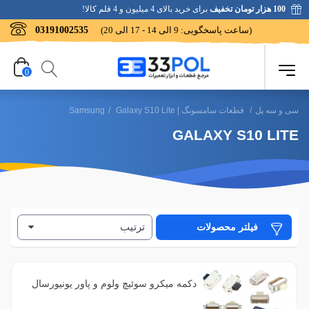
100 هزار تومان تخفیف
برای خرید بالای 4 میلیون و 4 قلم کالا!
(ساعت پاسخگویی: 9 الی 14 - 17 الی 20)
03191002535
0
سی و سه پل
/
قطعات سامسونگ | Samsung
Galaxy S10 Lite
/
GALAXY S10 LITE
ترتیب
فیلتر محصولات
دکمه میکرو سوئیچ ولوم و پاور یونیورسال