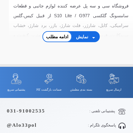
فروشگاه سی و سه پل عرضه کننده لوازم جانبی و قطعات
سامسونگ گلکسی S10 Lite / G977 از قبیل کیس،گلس
سرامیکی، کابل، شارژر، فلت شارژ، بازر، برد شارژ، خشاب
سیمکارت، فریم ال سی دی، قاب و شاسی با بهترین کیفیت و
نمایش
ادامه مطلب
قیمت
ارسال سریع
بسته بندی مطمئن
ضمانت بازگشت کالا
پشتیبانی سریع
031-91002535
پشتیبانی تلفنی :
Alo33pol@
پاسخگوی تلگرام :