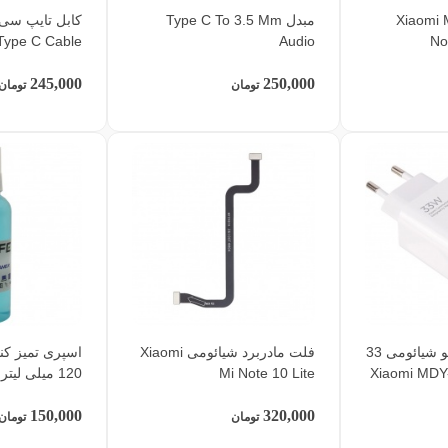
ی شیائومی Xiaomi Mi
مبدل Type C To 3.5 Mm
کابل تایپ سی
Type C Cable
Audio
No
245,000
250,000
تومان
تومان
شارژر اصلی توربو شیائومی 33
فلت مادربرد شیائومی Xiaomi
اسپری تمیز کن
Xiaomi MDY-16-E
Mi Note 10 Lite
120 میلی لیتر
150,000
320,000
تومان
تومان