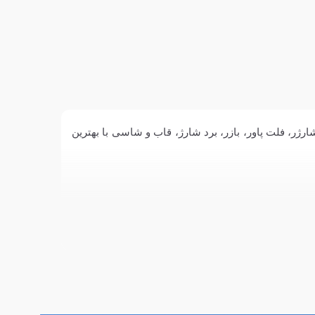
1 لایت از قبیل کیس،گلس سرامیکی، کابل، شارژر، فلت پاور، بازر، برد شارژ، قاب و شاسی با بهترین