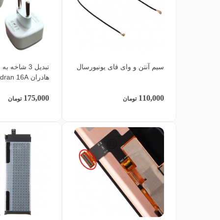
سیم آنتن و وای فای یونیورسال
هادران Hadran 16A
175,000
110,000
تومان
تومان