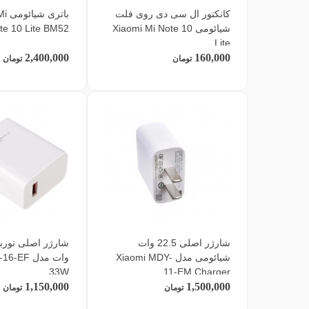
کانکتور ال سی دی روی فلت
باتر
شیائومی Xiaomi Mi Note 10
te 10 Lite BM52
Lite
2,400,000
160,000
تومان
تومان
شارژر اصلی 22.5 وات
شیائومی مدل Xiaomi MDY-
وات مدل F
33W
11-EM Charger
1,150,000
1,500,000
تومان
تومان