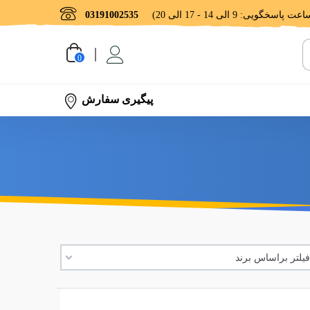
03191002535
0
پیگیری سفارش
یلتر براساس برند