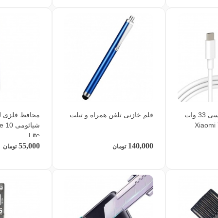
کابل اصلی تایپ سی 33 وات
قلم خازنی تلفن همراه و تبلت
محافظ فلزی لن
شیائوم
Lite
55,000
140,000
تومان
تومان