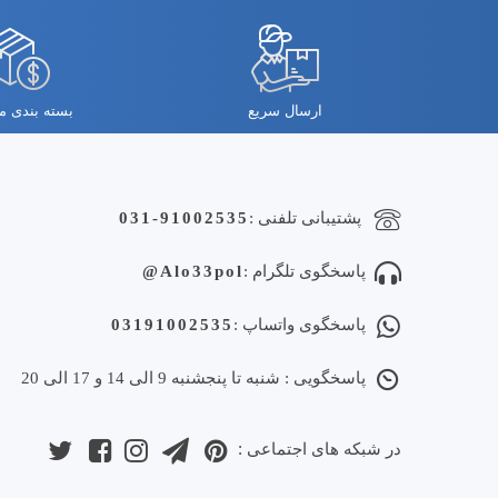
ارسال سریع
بسته بندی 
پشتیبانی تلفنی :
031-91002535
پاسخگوی تلگرام :
Alo33pol@
پاسخگوی واتساپ :
03191002535
پاسخگویی : شنبه تا پنجشنبه 9 الی 14 و 17 الی 20
در شبکه های اجتماعی :