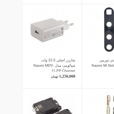
ز دوربین
شارژر اصلی 22.5 وات
ی Xiaomi Mi Note 10
شیائومی مدل Xiaomi MDY-
11-EP Charger
1,250,000
تومان