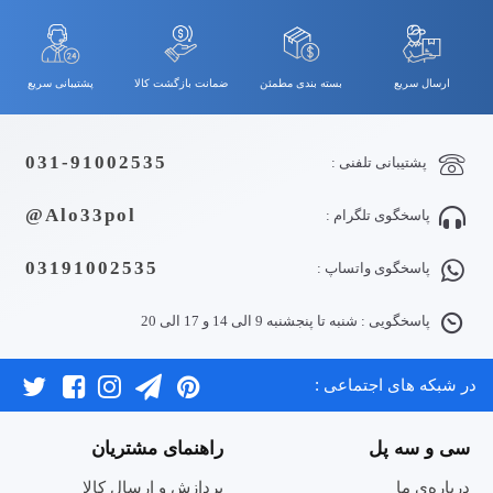
ارسال سریع
بسته بندی مطمئن
ضمانت بازگشت کالا
پشتیبانی سریع
031-91002535
پشتیبانی تلفنی :
Alo33pol@
پاسخگوی تلگرام :
03191002535
پاسخگوی واتساپ :
پاسخگویی : شنبه تا پنجشنبه 9 الی 14 و 17 الی 20
در شبکه های اجتماعی :
سی و سه پل
راهنمای مشتریان
درباره‌ی ما
پردازش و ارسال کالا