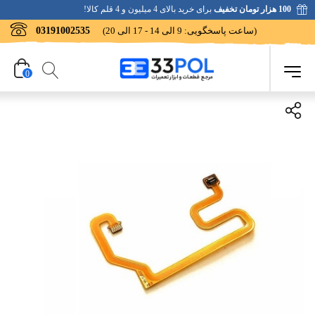
100 هزار تومان تخفیف
برای خرید بالای 4 میلیون و 4 قلم کالا!
(ساعت پاسخگویی: 9 الی 14 - 17 الی 20)
03191002535
0