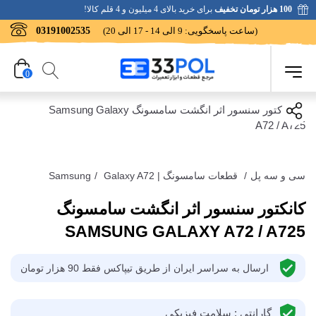
100 هزار تومان تخفیف
برای خرید بالای 4 میلیون و 4 قلم کالا!
(ساعت پاسخگویی: 9 الی 14 - 17 الی 20)
03191002535
0
سی و سه پل
/
قطعات سامسونگ | Samsung
Galaxy A72
/
کانکتور سنسور اثر انگشت سامسونگ
SAMSUNG GALAXY A72 / A725
ارسال به سراسر ایران از طریق تیپاکس فقط 90 هزار تومان
گارانتی : سلامت فیزیکی