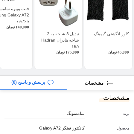
فلت ویبره سامس
ng Galaxy A72
/ A725
140,000
تومان
کاور انگشتی گیمینگ
تبدیل 3 شاخه به 2
شاخه هادران Hadran
16A
175,000
45,000
تومان
تومان
پرسش و پاسخ (0)
مشخصات
مشخصات
سامسونگ
برند
کانکتور فینگر Galaxy A72
محصول